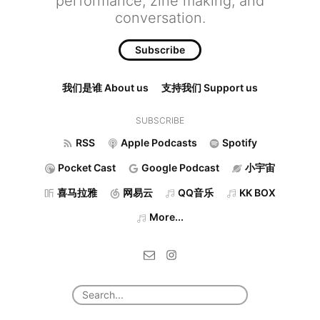
performance, zine making, and
conversation.
Subscribe
我们是谁 About us
支持我们 Support us
SUBSCRIBE
RSS
Apple Podcasts
Spotify
Pocket Cast
Google Podcast
小宇宙
喜马拉雅
网易云
QQ音乐
KK BOX
More...