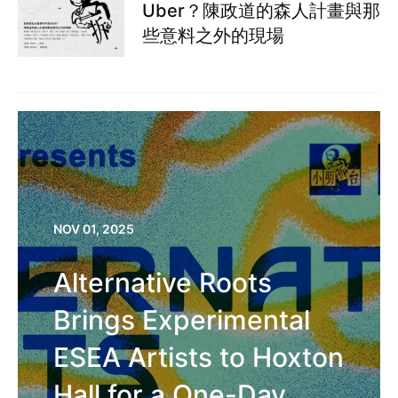
Uber？陳政道的森人計畫與那
些意料之外的現場
NOV 01, 2025
Alternative Roots
Brings Experimental
ESEA Artists to Hoxton
Hall for a One-Day