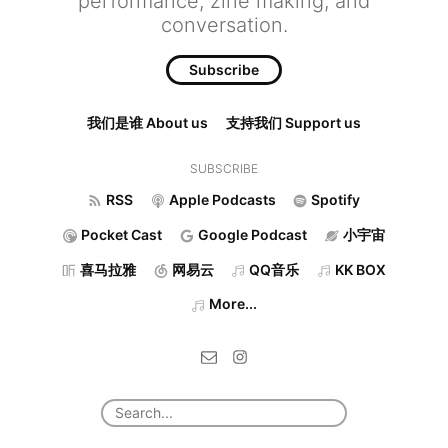
performance, zine making, and
conversation.
Subscribe
我们是谁 About us
支持我们 Support us
SUBSCRIBE
RSS
Apple Podcasts
Spotify
Pocket Cast
Google Podcast
小宇宙
喜马拉雅
网易云
QQ音乐
KK BOX
More...