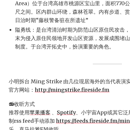
Area）位于台湾高雄市桃源区宝山里，面积770公
尺之间。区内群山环绕，森林苍翠。内有步道、赏
日治时期“藤枝警备驻在所遗址”
隘勇线：是台湾清治时期为防范山区原住民攻击，
末为侵入原住民领地开发山区资源，发展成围堵山
制度。于台湾开拓史中，扮演重要的角色。
小明拆台 Ming Strike 由几位现居海外的当代表
官方网站：
http://mingstrike.fireside.fm
📻收听方式
推荐使用
苹果播客
、
Spotify
、小宇宙App或其它
制rss feed手动添加
https://feeds.fireside.fm/min
乐、喜马拉雅FM收听。