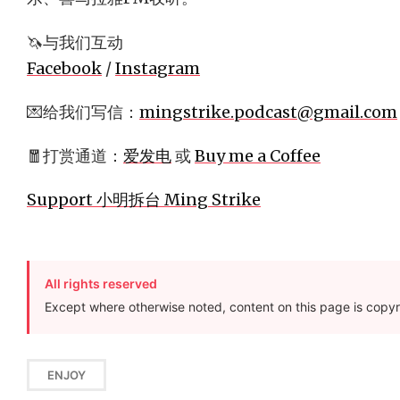
🦄与我们互动
Facebook
/
Instagram
💌给我们写信：
mingstrike.podcast@gmail.com
🧧打赏通道：
爱发电
或
Buy me a Coffee
Support 小明拆台 Ming Strike
All rights reserved
Except where otherwise noted, content on this page is copyr
ENJOY