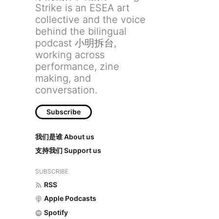
Strike is an ESEA art
collective and the voice
behind the bilingual
podcast 小明拆台,
working across
performance, zine
making, and
conversation.
Subscribe
我们是谁 About us
支持我们 Support us
SUBSCRIBE
RSS
Apple Podcasts
Spotify