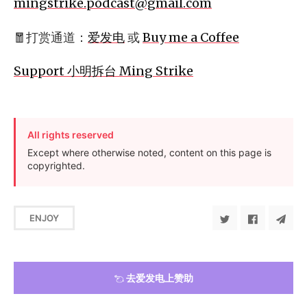
mingstrike.podcast@gmail.com
🧧打赏通道：
爱发电
或
Buy me a Coffee
Support 小明拆台 Ming Strike
All rights reserved
Except where otherwise noted, content on this page is
copyrighted.
ENJOY
去爱发电上赞助