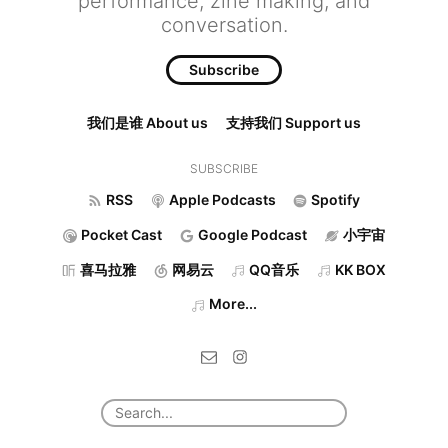
performance, zine making, and
conversation.
Subscribe
我们是谁 About us
支持我们 Support us
SUBSCRIBE
RSS
Apple Podcasts
Spotify
Pocket Cast
Google Podcast
小宇宙
喜马拉雅
网易云
QQ音乐
KK BOX
More...