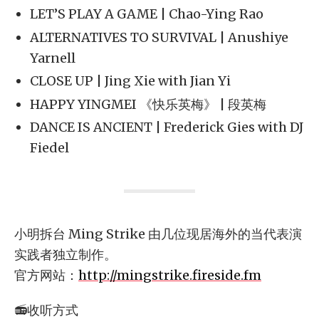
LET’S PLAY A GAME | Chao-Ying Rao
ALTERNATIVES TO SURVIVAL | Anushiye
Yarnell
CLOSE UP | Jing Xie with Jian Yi
HAPPY YINGMEI 《快乐英梅》 | 段英梅
DANCE IS ANCIENT | Frederick Gies with DJ
Fiedel
小明拆台 Ming Strike 由几位现居海外的当代表演
实践者独立制作。
官方网站：
http://mingstrike.fireside.fm
📻收听方式