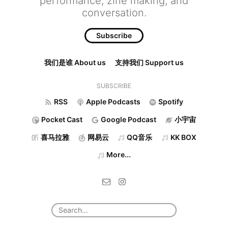
performance, zine making, and
conversation.
Subscribe
我们是谁 About us
支持我们 Support us
SUBSCRIBE
RSS
Apple Podcasts
Spotify
Pocket Cast
Google Podcast
小宇宙
喜马拉雅
网易云
QQ音乐
KK BOX
More...